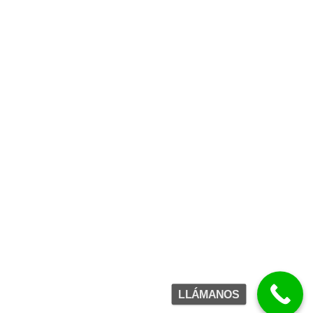
2024 Desguaces Montero S.L.
-
Aviso Legal
-
Política de cookies
UTILIZAMOS COOKIES PARA HACER UNA MEJOR EXPERIENCIA DE
Política de privacidad
USUARIO EN NUESTRA WEB. LEA LA
POLÍTICA DE COOKIES
LLÁMANOS
SI, ACEPTAR LAS COOKIES